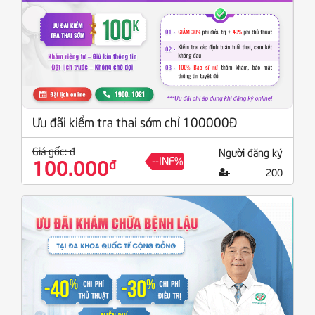
Ưu đãi kiểm tra thai sớm chỉ 100000Đ
Giá gốc: đ
Người đăng ký
--INF%
100.000
đ
200