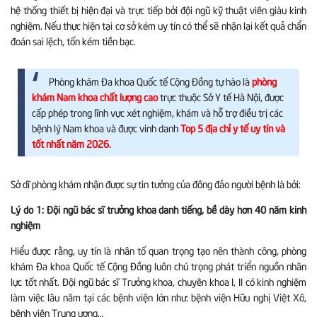
hệ thống thiết bị hiện đại và trực tiếp bởi đội ngũ kỹ thuật viên giàu kinh
nghiệm. Nếu thực hiện tại cơ sở kém uy tín có thể sẽ nhận lại kết quả chẩn
đoán sai lệch, tốn kém tiền bạc.
Phòng khám Đa khoa Quốc tế Cộng Đồng tự hào là
phòng
khám Nam khoa chất lượng cao
trực thuộc Sở Y tế Hà Nội, được
cấp phép trong lĩnh vực xét nghiệm, khám và hỗ trợ điều trị các
bệnh lý Nam khoa và được vinh danh
Top 5 địa chỉ y tế uy tín và
tốt nhất năm 2026.
Sở dĩ phòng khám nhận được sự tin tưởng của đông đảo người bệnh là bởi:
Lý do 1: Đội ngũ bác sĩ trưởng khoa danh tiếng, bề dày hơn 40 năm kinh
nghiệm
Hiểu được rằng, uy tín là nhân tố quan trọng tạo nên thành công, phòng
khám Đa khoa Quốc tế Cộng Đồng luôn chú trọng phát triển nguồn nhân
lực tốt nhất. Đội ngũ bác sĩ Trưởng khoa, chuyên khoa I, II có kinh nghiệm
làm việc lâu năm tại các bệnh viện lớn như: bệnh viện Hữu nghị Việt Xô,
bệnh viện Trung ương…