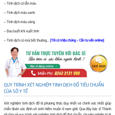
– Tinh dịch có lẫn máu
– Tinh dịch màu xanh
– Tinh dịch màu vàng
– Đau buốt khi xuất tinh
– Tinh dịch có mùi bất thường…
[Tôi có triệu chứng – Cần tư vấn online]
QUY TRÌNH XÉT NGHIỆM TINH DỊCH ĐỒ TIÊU CHUẨN
CỦA SỞ Y TẾ
Xét nghiệm tinh dịch đồ là phương thức duy nhất và chính xác nhất giúp
chẩn đoán xác định vô sinh hiếm muộn ở nam giới. Qua đây bác sĩ Thành
sẽ chia sẻ quy trình xét nghiệm tinh dịch đồ đạt chuẩn, chuyên nghiệp từ A