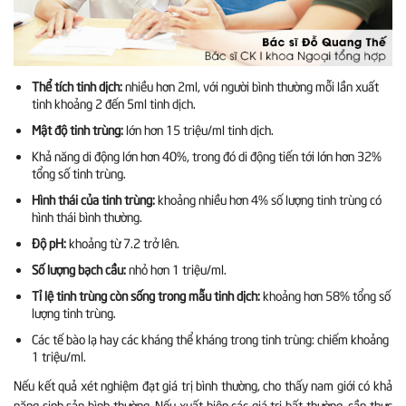
Thể tích tinh dịch:
nhiều hơn 2ml, với người bình thường mỗi lần xuất
tinh khoảng 2 đến 5ml tinh dịch.
Mật độ tinh trùng:
lớn hơn 15 triệu/ml tinh dịch.
Khả năng di động lớn hơn 40%, trong đó di động tiến tới lớn hơn 32%
tổng số tinh trùng.
Hình thái của tinh trùng:
khoảng nhiều hơn 4% số lượng tinh trùng có
hình thái bình thường.
Độ pH:
khoảng từ 7.2 trở lên.
Số lượng bạch cầu:
nhỏ hơn 1 triệu/ml.
Tỉ lệ tinh trùng còn sống trong mẫu tinh dịch:
khoảng hơn 58% tổng số
lượng tinh trùng.
Các tế bào lạ hay các kháng thể kháng trong tinh trùng: chiếm khoảng
1 triệu/ml.
Nếu kết quả xét nghiệm đạt giá trị bình thường, cho thấy nam giới có khả
năng sinh sản bình thường. Nếu xuất hiện các giá trị bất thường, cần thực