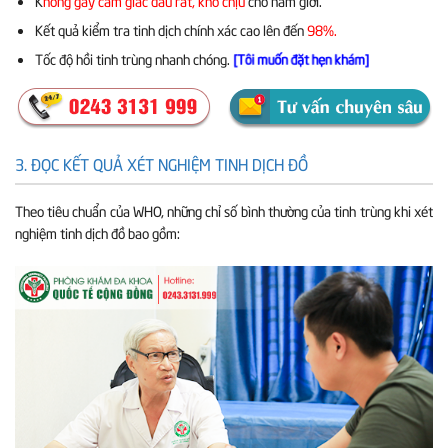
K
hông gây cảm giác đau rát, khó chịu
cho nam giới.
Kết quả
kiểm tra tinh dịch chính xác cao
lên đến
98%.
Tốc độ hồi tinh trùng nhanh chóng.
[Tôi muốn đặt hẹn khám]
3. ĐỌC KẾT QUẢ XÉT NGHIỆM TINH DỊCH ĐỒ
Theo tiêu chuẩn của WHO, những chỉ số bình thường của tinh trùng khi xét
nghiệm tinh dịch đồ bao gồm: