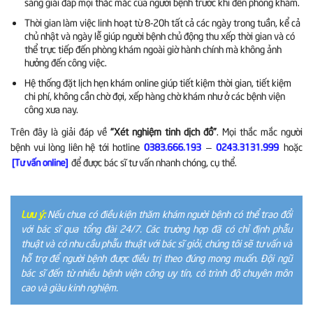
sàng giải đáp mọi thắc mắc của người bệnh trước khi đến phòng khám.
Thời gian làm việc linh hoạt từ 8-20h tất cả các ngày trong tuần, kể cả
chủ nhật và ngày lễ giúp người bệnh chủ động thu xếp thời gian và có
thể trực tiếp đến phòng khám ngoài giờ hành chính mà không ảnh
hưởng đến công việc.
Hệ thống đặt lịch hẹn khám online giúp tiết kiệm thời gian, tiết kiệm
chi phí, không cần chờ đợi, xếp hàng chờ khám như ở các bệnh viện
công xưa nay.
Trên đây là giải đáp về
“Xét nghiệm tinh dịch đồ”
. Mọi thắc mắc người
bệnh vui lòng liên hệ tới hotline
–
hoặc
0383.666.193
0243.3131.999
để được bác sĩ tư vấn nhanh chóng, cụ thể.
[Tư vấn online]
Lưu ý:
Nếu chưa có điều kiện thăm khám người bệnh có thể trao đổi
với bác sĩ qua tổng đài 24/7. Các trường hợp đã có chỉ định phẫu
thuật và có nhu cầu phẫu thuật với bác sĩ giỏi, chúng tôi sẽ tư vấn và
hỗ trợ để người bệnh được điều trị theo đúng mong muốn. Đội ngũ
bác sĩ đến từ nhiều bệnh viện công uy tín, có trình độ chuyên môn
cao và giàu kinh nghiệm.