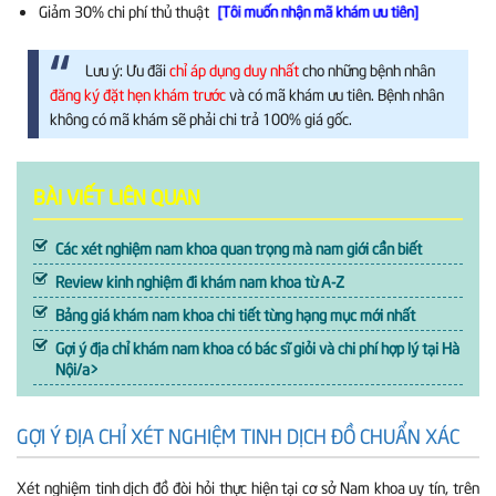
Giảm 30%
chi phí thủ thuật
[Tôi muốn nhận mã khám ưu tiên]
Lưu ý: Ưu đãi
chỉ áp dụng duy nhất
cho những bệnh nhân
đăng ký đặt hẹn khám trước
và có mã khám ưu tiên. Bệnh nhân
không có mã khám sẽ phải chi trả 100% giá gốc.
BÀI VIẾT LIÊN QUAN
Các xét nghiệm nam khoa quan trọng mà nam giới cần biết
Review kinh nghiệm đi khám nam khoa từ A-Z
Bảng giá khám nam khoa chi tiết từng hạng mục mới nhất
Gợi ý địa chỉ khám nam khoa có bác sĩ giỏi và chi phí hợp lý tại Hà
Nội/a>
GỢI Ý ĐỊA CHỈ XÉT NGHIỆM TINH DỊCH ĐỒ CHUẨN XÁC
Xét nghiệm tinh dịch đồ đòi hỏi thực hiện tại cơ sở Nam khoa uy tín, trên