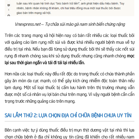
Vnexpress.net – Tự chữa sùi mào gà nam sinh biến chứng nặng
Trên các trang mạng xã hội hiện nay có bán rất nhiều các loại thuốc bôi
với quảng cáo làm rụng nốt sùi và được khá nhiều người bệnh mua về tự
điều trị tại nhà. Nếu bạn đã từng sử dụng thuốc bôi thì sẽ thấy các nốt sùi
rụng đi nhanh chóng sau khi sử dụng thuốc nhưng cũng nhanh chóng
mọc
lại sau thời gian ngắn và tái đi tái lại nhiều lần.
Hơn nữa các loại thuốc này đều rất độc do trong thuốc có chứa thành phần
gây ăn mòn da cực mạnh, có thể gây kích ứng nhiễm độc toàn thân nếu
lạm dụng. Một số loại thuốc bị cấm lưu hành trên thị trường nhưng vẫn
được một số cá nhân vụ lợi bán chui trên mạng. Vì vậy người bệnh cần cẩn
trọng trước những quảng cáo trên mạng.
SAI LẦM THỨ 2: LỰA CHỌN ĐỊA CHỈ CHỮA BỆNH CHƯA UY TÍN
Bên cạnh việc tự ý dùng thuốc điều trị mụn thịt dương vật tại nhà thì lựa
chọn chữa bệnh ở địa chỉ không uy tín cũng đã khiến cho rất nhiều nam