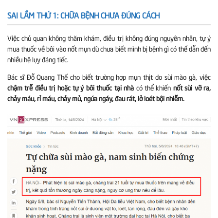
SAI LẦM THỨ 1: CHỮA BỆNH CHƯA ĐÚNG CÁCH
Việc chủ quan không thăm khám, điều trị không đúng nguyên nhân, tự ý
mua thuốc về bôi vào nốt mụn dù chưa biết mình bị bệnh gì có thể dẫn đến
nhiều hệ lụy đáng tiếc.
Bác sĩ Đỗ Quang Thế cho biết t
rường hợp mụn thịt do sùi mào gà, việc
chậm trễ điều trị hoặc tự ý bôi thuốc tại nhà
có thể khiến
nốt sùi vỡ ra,
chảy máu, rỉ máu, chảy mủ, ngứa ngáy, đau rát, lở loét bội nhiễm.