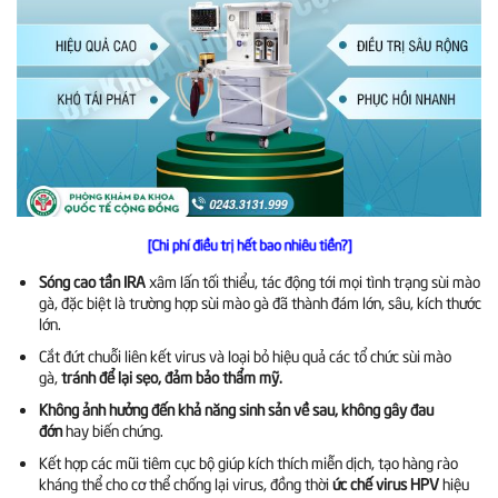
[Chi phí điều trị hết bao nhiêu tiền?]
Sóng cao tần IRA
xâm lấn tối thiểu, tác động tới mọi tình trạng sùi mào
gà, đặc biệt là trường hợp sùi mào gà đã thành đám lớn, sâu, kích thước
lớn.
Cắt đứt chuỗi liên kết virus và loại bỏ hiệu quả các tổ chức sùi mào
gà,
tránh để lại sẹo, đảm bảo thẩm mỹ.
Không ảnh hưởng đến khả năng sinh sản về sau, không gây đau
đớn
hay biến chứng.
Kết hợp các mũi tiêm cục bộ giúp kích thích miễn dịch, tạo hàng rào
kháng thể cho cơ thể chống lại virus, đồng thời
ức chế virus HPV
hiệu