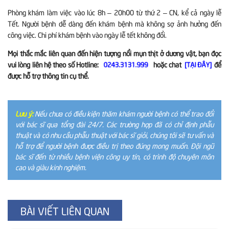
Phòng khám làm việc vào lúc 8h – 20h00 từ thứ 2 – CN, kể cả ngày lễ
Tết. Người bệnh dễ dàng đến khám bệnh mà không sợ ảnh hưởng đến
công việc. Chi phí khám bệnh vào ngày lễ tết không đổi.
Mọi thắc mắc liên quan đến hiện tượng nổi mụn thịt ở dương vật, bạn đọc
vui lòng liên hệ theo số Hotline:
hoặc chat
để
0243.3131.999
[TẠI ĐÂY]
được hỗ trợ thông tin cụ thể.
Lưu ý:
Nếu chưa có điều kiện thăm khám người bệnh có thể trao đổi
với bác sĩ qua tổng đài 24/7. Các trường hợp đã có chỉ định phẫu
thuật và có nhu cầu phẫu thuật với bác sĩ giỏi, chúng tôi sẽ tư vấn và
hỗ trợ để người bệnh được điều trị theo đúng mong muốn. Đội ngũ
bác sĩ đến từ nhiều bệnh viện công uy tín, có trình độ chuyên môn
cao và giàu kinh nghiệm.
BÀI VIẾT LIÊN QUAN