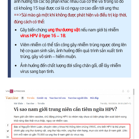
ảnh hưởng tới các bộ phận khác nhau của cơ thể và trong số đó
có khoảng 15 loại được coi là có nguy cơ cao dẫn tới ung thư.
==>Sùi mào gà một khi không được phát hiện và điều trị kịp thời,
đúng cách có thể
:
Gây biến chứng
ung thư dương vật
nếu nam giới bị nhiễm
virus HPV ở type 16 – 18
.
Viêm nhiễm có thể tấn công gây nhiễm trùng ngược dòng lên
hệ cơ quan sinh sản, ảnh hưởng đến quá trình sản xuất tinh
trùng, gây vô sinh – hiếm muộn.
Ảnh hưởng đến chất lượng đời sống chăn gối, dễ lây nhiễm
virus sang bạn tình.