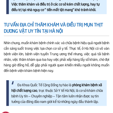
Việc thăm khám và điều trị ở các cơ sở kém chất lượng, hay tự
điều trị tại nhà nguy cơ ” tiền mất tật mang” khó tránh khỏi.
TƯ VẤN ĐỊA CHỈ THĂM KHÁM VÀ ĐIỀU TRỊ MỤN THỊT
DƯƠNG VẬT UY TÍN TẠI HÀ NỘI
Nhìn chung, muốn khám bệnh chính xác và chữa bệnh hiệu quả người bệnh
cần sáng suốt trong việc lựa chọn cơ sở y tế. Thực tế, ở Hà Nội có vô vàn
bệnh viện lớn, bệnh viện tuyến Trung ương thế nhưng, việc quá tải bệnh
nhân, việc thăm khám qua loa hay việc phải xếp hàng lấy số khám, chờ đợi
hàng giờ đồng hồ, dễ gặp phải người quen khiến nhiều người không muốn
đến bệnh viện khám bệnh hiện nay.
Đa Khoa Quốc Tế Cộng Đồng tự hào là
phòng khám bệnh xã
hội chất lượng cao
, trực thuộc Sở Y tế Hà Nội, là cơ sở khám chữa
bệnh Uy tín – Chuyên nghiệp – Tận tâm luôn nhận được sự tin
tưởng của đông đảo nam giới kể từ những ngày đầu thành lập.