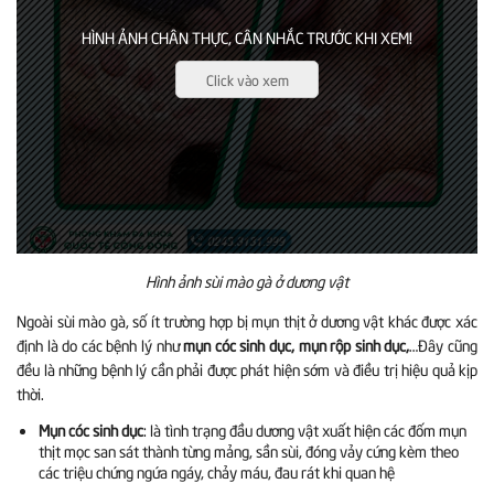
HÌNH ẢNH CHÂN THỰC, CÂN NHẮC TRƯỚC KHI XEM!
Click vào xem
Hình ảnh sùi mào gà ở dương vật
Ngoài sùi mào gà, số ít trường hợp bị mụn thịt ở dương vật khác được xác
định là do các bệnh lý như
mụn cóc sinh dục, mụn rộp sinh dục,
…Đây cũng
đều là những bệnh lý cần phải được phát hiện sớm và điều trị hiệu quả kịp
thời.
Mụn cóc sinh dục
: là tình trạng đầu dương vật xuất hiện các đốm mụn
thịt mọc san sát thành từng mảng, sần sùi, đóng vảy cứng kèm theo
các triệu chứng ngứa ngáy, chảy máu, đau rát khi quan hệ