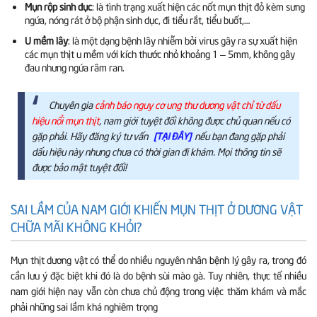
Mụn rộp sinh dục
: là tình trạng xuất hiện các nốt mụn thịt đỏ kèm sưng
ngứa, nóng rát ở bộ phận sinh dục, đi tiểu rắt, tiểu buốt,…
U mềm lây
: là một dạng bệnh lây nhiễm bởi virus gây ra sự xuất hiện
các mụn thịt u mềm với kích thước nhỏ khoảng 1 – 5mm, không gây
đau nhưng ngứa râm ran.
Chuyên gia
cảnh báo nguy cơ ung thư dương vật chỉ từ dấu
hiệu nổi mụn thịt
, nam giới tuyệt đối không được chủ quan nếu có
gặp phải. Hãy đăng ký tư vấn
nếu bạn đang gặp phải
[TẠI ĐÂY]
dấu hiệu này nhưng chưa có thời gian đi khám. Mọi thông tin sẽ
được bảo mật tuyệt đối!
SAI LẦM CỦA NAM GIỚI KHIẾN MỤN THỊT Ở DƯƠNG VẬT
CHỮA MÃI KHÔNG KHỎI?
Mụn thịt dương vật có thể do nhiều nguyên nhân bệnh lý gây ra, trong đó
cần lưu ý đặc biệt khi đó là do bệnh sùi mào gà. Tuy nhiên, thực tế nhiều
nam giới hiện nay vẫn còn chưa chủ động trong việc thăm khám và mắc
phải những sai lầm khá nghiêm trọng