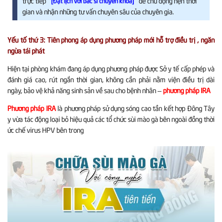
trực tiếp
để chủ động hẹn thời
[Đặt lịch với bác sĩ chuyên khoa]
gian và nhận những tư vấn chuyên sâu của chuyên gia.
Yếu tố thứ 3: Tiên phong áp dụng phương pháp mới hỗ trợ điều trị , ngăn
ngừa tái phát
Hiện tại phòng khám đang áp dụng phương pháp được Sở y tế cấp phép và
đánh giá cao, rút ngắn thời gian, không cần phải nằm viện điều trị dài
ngày, bảo vệ khả năng sinh sản về sau cho bệnh nhân –
phương pháp IRA
Phương pháp IRA
là phương pháp sử dụng sóng cao tần kết hợp Đông Tây
y vừa tác động loại bỏ hiệu quả các tổ chức sùi mào gà bên ngoài đồng thời
ức chế virus HPV bên trong