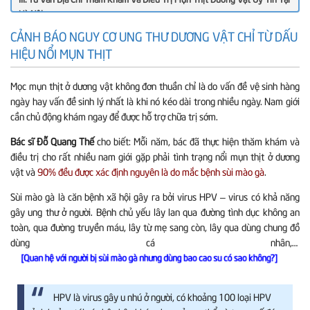
Hà Nội
CẢNH BÁO NGUY CƠ UNG THƯ DƯƠNG VẬT CHỈ TỪ DẤU
HIỆU NỔI MỤN THỊT
Mọc mụn thịt ở dương vật không đơn thuần chỉ là do vấn đề vệ sinh hàng
ngày hay vấn đề sinh lý nhất là khi nó kéo dài trong nhiều ngày. Nam giới
cần chủ động khám ngay để được hỗ trợ chữa trị sớm.
Bác sĩ Đỗ Quang Thế
cho biết: Mỗi năm, bác đã thực hiện thăm khám và
điều trị cho rất nhiều nam giới gặp phải tình trạng nổi mụn thịt ở dương
vật và
90% đều được xác định nguyên là do mắc bệnh sùi mào gà
.
Sùi mào gà là căn bệnh xã hội gây ra bởi virus HPV – virus có khả năng
gây ung thư ở người. Bệnh chủ yếu lây lan qua đường tình dục không an
toàn, qua đường truyền máu, lây từ mẹ sang còn, lây qua dùng chung đồ
dùng cá nhân,…
[Quan hệ với người bị sùi mào gà nhưng dùng bao cao su có sao không?]
HPV là virus gây u nhú ở người, có khoảng 100 loại HPV