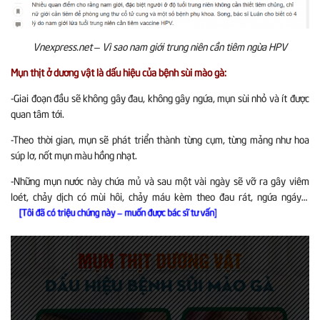
Vnexpress.net – Vì sao nam giới trung niên cần tiêm ngừa HPV
Mụn thịt ở dương vật là dấu hiệu của bệnh sùi mào gà:
-Giai đoạn đầu sẽ không gây đau, không gây ngứa, mụn sùi nhỏ và ít được
quan tâm tới.
-Theo thời gian, mụn sẽ phát triển thành từng cụm, từng mảng
như hoa
súp lơ, nốt mụn màu hồng nhạt.
-Những mụn nước này chứa mủ và sau một vài ngày sẽ vỡ ra gây viêm
loét, chảy dịch có mùi hôi, chảy máu kèm theo đau rát, ngứa ngáy…
[Tôi đã có triệu chứng này – muốn được bác sĩ tư vấn]