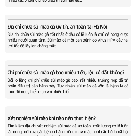
Địa chỉ chữa sùi mào gà uy tín, an toàn tại Hà Nội
Địa chỉ chữa sùi mào gà tốt nhất ở đâu có lẽ luôn là chủ đề nóng được
nhiều người quan tâm. Sùi mào gà một căn bệnh do virus HPV gây ra,
với tốc độ lây lan chóng mặt....
Chi phí chữa sùi mào gà bao nhiêu tiền, liệu có đắt không?
Bởi lo lắng chi phí chữa sùi mào gà cao, rất nhiều trường hợp đã trì
hoãn điều trị căn bệnh này. Tuy nhiên, sùi mào gà vốn là bệnh lý có
mức độ nguy hiểm cao với nhiều biến...
Xét nghiệm sùi mào khi nào nên thực hiện?
Tìm kiếm địa chỉ xét nghiệm sùi mào gà an toàn, chất lương có lẽ luôn
là mong mỏi của các bệnh nhân không may mắc phải căn bệnh xã hội