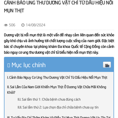
CẢNH BÁO UNG THƯ DƯƠNG VẬT CHỈ TỪ DẤU HIỆU NỔI
MỤN THỊT
506
14/08/2024
Dương vật bị nổi mụn thịt là một vấn đề nhạy cảm liên quan đến sức khỏe
gây khó chịu và ảnh hưởng tới chất lượng cuộc sống của nam giới. Đặc biệt
bác sĩ chuyên khoa tại phòng khám Đa khoa Quốc tế Cộng Đồng còn cảnh
báo nguy cơ ung thư dương vật chỉ tử biểu hiện nổi mụn thịt này.
Mục lục chính
Cảnh Báo Nguy Cơ Ung Thư Dương Vật Chỉ Từ Dấu Hiệu Nổi Mụn Thịt
Sai Lầm Của Nam Giới Khiến Mụn Thịt Ở Dương Vật Chữa Mãi Không
Khỏi?
Sai lầm thứ 1: Chữa bệnh chưa đúng cách
Sai lầm thứ 2: Lựa chọn địa chỉ chữa bệnh chưa uy tín
Tư Vấn Địa Chỉ Thăm Khám Và Điều Trị Mụn Thịt Dương Vật Uy Tín Tại