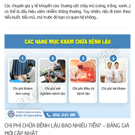
Các chuyên gia y tế khuyến cáo: Dương vật chảy mủ (vàng, trắng, xanh…)
có thể là dấu hiệu viêm nhiễm thông thường. Tuy nhiên, nếu đi kèm theo
tiểu buốt, tiểu mủ…mà trước đó bạn có quan hệ không...
CHI PHÍ CHỮA BỆNH LẬU BAO NHIÊU TIỀN? – BẢNG GIÁ
MỚI CẬP NHẬT