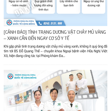
[CẢNH BÁO] TÌNH TRẠNG DƯƠNG VẬT CHẢY MỦ VÀNG
– XANH CẦN ĐẾN NGAY CƠ SỞ Y TẾ
Khi gặp phải tình trạng dương vật chảy mủ vàng xanh, không ít quý ông đã
tìm tới BS Đỗ Quang Thế – chuyên khoa Ngoại bệnh viện Hữu Nghị Việt
Xô, hiện đang công tác tại Phòng khám Đa...