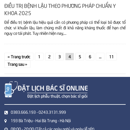
ĐIỀU TRỊ BỆNH LẬU THEO PHƯƠNG PHÁP CHUẨN Y
KHOA 2025
Để điều trị bệnh lậu hiệu quả cần có phương pháp có thể loại bỏ được tổ
chức vi khuẩn lậu, làm chúng mất đi khả năng kháng thuốc để hạn chế
nguy cơ tái phát. Tuy nhiên hiện nay,...
« Trang trước
1
2
3
4
5
6
…
11
Trang sau »
0383.666.193 - 0243.3131.999
193 Bà Triệu - Hai Bà Trưng - Hà Nội
08:00 - 20:00 (Tất cả các ngày nghỉ và ngày lễ tết)