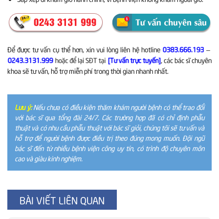
Để được tư vấn cụ thể hơn, xin vui lòng liên hệ hotline
–
0383.666.193
, các bác sĩ chuyên
0243.3131.999
hoặc để lại SĐT tại
[Tư vấn trực tuyến]
khoa sẽ tư vấn, hỗ trợ miễn phí trong thời gian nhanh nhất.
Lưu ý:
Nếu chưa có điều kiện thăm khám người bệnh có thể trao đổi
với bác sĩ qua tổng đài 24/7. Các trường hợp đã có chỉ định phẫu
thuật và có nhu cầu phẫu thuật với bác sĩ giỏi, chúng tôi sẽ tư vấn và
hỗ trợ để người bệnh được điều trị theo đúng mong muốn. Đội ngũ
bác sĩ đến từ nhiều bệnh viện công uy tín, có trình độ chuyên môn
cao và giàu kinh nghiệm.
BÀI VIẾT LIÊN QUAN