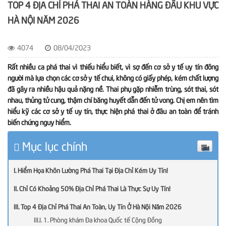
TOP 4 ĐỊA CHỈ PHÁ THAI AN TOÀN HÀNG ĐẦU KHU VỰC
HÀ NỘI NĂM 2026
4074
08/04/2023
Rất nhiều ca phá thai vì thiếu hiểu biết, vì sợ đến cơ sở y tế uy tín đông
người mà lựa chọn các cơ sở y tế chui, không có giấy phép, kém chất lượng
đã gây ra nhiều hậu quả nặng nề. Thai phụ gặp nhiễm trùng, sót thai, sót
nhau, thủng tử cung, thậm chí băng huyết dẫn đến tử vong. Chị em nên tìm
hiểu kỹ các cơ sở y tế uy tín, thực hiện phá thai ở đâu an toàn để tránh
biến chứng nguy hiểm.
Mục lục chính
Hiểm Họa Khôn Lường Phá Thai Tại Địa Chỉ Kém Uy Tín!
Chỉ Có Khoảng 50% Địa Chỉ Phá Thai Là Thực Sự Uy Tín!
Top 4 Địa Chỉ Phá Thai An Toàn, Uy Tín Ở Hà Nội Năm 2026
1. Phòng khám Đa khoa Quốc tế Cộng Đồng