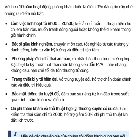
Với hơn
10 năm hoạt động
, phòng khám luôn là điểm đến đáng tin cậy nhờ
những ưu điểm nổi bật:
Làm việc linh hoạt từ 8h00 – 20h00
, kể cả cuối tuần – thuận tiện cho
chị em bận rộn, muốn tránh đông người hoặc không thể đi khám trong
giờ hành chính.
Bác sĩ giàu kinh nghiệm
, chuyên môn cao, tốt nghiệp từ các trường y
danh tiếng, luôn tư vấn kỹ lưỡng và điều trị tận tâm.
Phương pháp đình chỉ thai an toàn
, cá nhân hóa theo từng trường hợp.
Đặc biệt là kỹ thuật hút thai chân không siêu dẫn EVA – nhẹ nhàng,
không đau, hạn chế tối đa tổn thương tử cung.
Trang thiết bị y tế hiện đại
, vô trùng tuyệt đối, hỗ trợ chẩn đoán chính
xác và điều trị hiệu quả.
Bảo mật thông tin tuyệt đối
, đảm bảo sự riêng tư, kín đáo trong suốt
quá trình thăm khám và điều trị.
Chi phí thăm khám và thủ thuật hợp lý, thường xuyên có ưu đãi
: Gói
kiểm tra thai sớm chỉ từ 200K, hỗ trợ giảm 50% chi phí thủ thuật khi
đặt lịch trước.
Hãy để các chuyên gia của chúng tôi đồng hành cùng bạn với