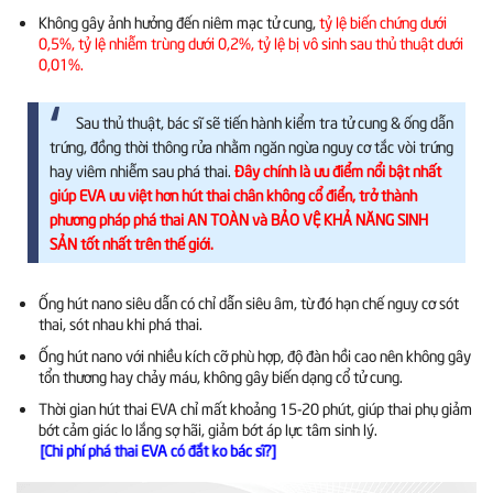
Không gây ảnh hưởng đến niêm mạc tử cung,
tỷ lệ biến chứng dưới
0,5%, tỷ lệ nhiễm trùng dưới 0,2%, tỷ lệ bị vô sinh sau thủ thuật dưới
0,01%.
Sau thủ thuật, bác sĩ sẽ tiến hành kiểm tra tử cung & ống dẫn
trứng, đồng thời thông rửa nhằm ngăn ngừa nguy cơ tắc vòi trứng
hay viêm nhiễm sau phá thai.
Đây chính là ưu điểm nổi bật nhất
giúp EVA ưu việt hơn hút thai chân không cổ điển, trở thành
phương pháp phá thai AN TOÀN và BẢO VỆ KHẢ NĂNG SINH
SẢN tốt nhất trên thế giới.
Ống hút nano siêu dẫn có chỉ dẫn siêu âm, từ đó hạn chế nguy cơ sót
thai, sót nhau khi phá thai.
Ống hút nano với nhiều kích cỡ phù hợp, độ đàn hồi cao nên không gây
tổn thương hay chảy máu, không gây biến dạng cổ tử cung.
Thời gian hút thai EVA chỉ mất khoảng 15-20 phút, giúp thai phụ giảm
bớt cảm giác lo lắng sợ hãi, giảm bớt áp lực tâm sinh lý.
[Chi phí phá thai EVA có đắt ko bác sĩ?]