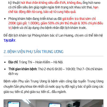
kỹ thuật
hút thai chân không siêu dẫn EVA
,
không đau
,
ống hút nano
có chỉ dẫn siêu âm giúp ngăn ngừa tình trạng sót nhau sót thai,
hạn
chế tác động đến tử cung, bảo vệ tử cung hiệu quả.
Phòng khám hiện đang triển khai ưu đãi
gói kiểm tra thai sớm chỉ
200K (giá gốc 1.000K), giảm 50% chi phí thủ thuật & 30% chi phí điều
trị
bệnh và chỉ áp dụng cho bệnh nhân đặt lịch khám trước.
Để đặt lịch khám tại Phòng khám bác sĩ Lan Hương, chị em có thể liên hệ
.
TẠI ĐÂY
2. BỆNH VIỆN PHỤ SẢN TRUNG ƯƠNG
Địa chỉ
: Tràng Thi – Hoàn Kiếm – Hà Nội.
Thời gian khám bệnh
: Thứ 2-thứ 6 6h30 – 16h30; Thứ 7- CN chỉ khám
dịch vụ
Bệnh viện Phụ sản Trung Ương là bệnh viện công lập tuyến Trung Ương
chuyên Sản phụ khoa lớn nhất cả nước quy tụ đội ngũ y bác sĩ giỏi cùng các
giáo sư, tiến sĩ, phó giáo sư, tiến sĩ… đầu ngành.