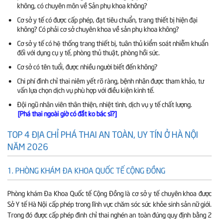
không, có chuyên môn về Sản phụ khoa không?
Cơ sở y tế có được cấp phép, đạt tiêu chuẩn, trang thiết bị hiện đại
không? Có phải cơ sở chuyên khoa về sản phụ khoa không?
Cơ sở y tế có hệ thống trang thiết bị, tuân thủ kiểm soát nhiễm khuẩn
đối với dụng cụ y tế, phòng thủ thuật, phòng hồi sức.
Cơ sở có tên tuổi, được nhiều người biết đến không?
Chi phí đình chỉ thai niêm yết rõ ràng, bệnh nhân được tham khảo, tư
vấn lựa chọn dịch vụ phù hợp với điều kiện kinh tế.
Đội ngũ nhân viên thân thiện, nhiệt tình, dịch vụ y tế chất lượng.
[Phá thai ngoài giờ có đắt ko bác sĩ?]
TOP 4 ĐỊA CHỈ PHÁ THAI AN TOÀN, UY TÍN Ở HÀ NỘI
NĂM 2026
1. PHÒNG KHÁM ĐA KHOA QUỐC TẾ CỘNG ĐỒNG
Phòng khám Đa Khoa Quốc tế Cộng Đồng là cơ sở y tế chuyên khoa được
Sở Y tế Hà Nội cấp phép trong lĩnh vực chăm sóc sức khỏe sinh sản nữ giới.
Trong đó được cấp phép đình chỉ thai nghén an toàn đúng quy định bằng 2