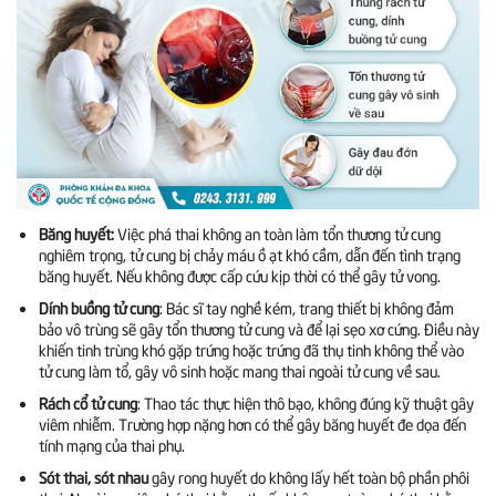
Băng huyết:
Việc phá thai không an toàn làm tổn thương tử cung
nghiêm trọng, tử cung bị chảy máu ồ ạt khó cầm, dẫn đến tình trạng
băng huyết. Nếu không được cấp cứu kịp thời có thể gây tử vong.
Dính buồng tử cung
: Bác sĩ tay nghề kém, trang thiết bị không đảm
bảo vô trùng sẽ gây tổn thương tử cung và để lại sẹo xơ cứng. Điều này
khiến tinh trùng khó gặp trứng hoặc trứng đã thụ tinh không thể vào
tử cung làm tổ, gây vô sinh hoặc mang thai ngoài tử cung về sau.
Rách cổ tử cung
: Thao tác thực hiện thô bạo, không đúng kỹ thuật gây
viêm nhiễm. Trường hợp nặng hơn có thể gây băng huyết đe dọa đến
tính mạng của thai phụ.
Sót thai, sót nhau
gây rong huyết do không lấy hết toàn bộ phần phôi