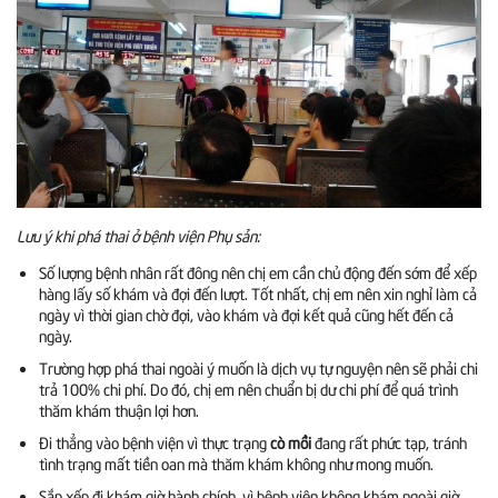
Lưu ý khi phá thai ở bệnh viện Phụ sản:
Số lượng bệnh nhân rất đông nên chị em cần chủ động đến sớm để xếp
hàng lấy số khám và đợi đến lượt. Tốt nhất, chị em nên xin nghỉ làm cả
ngày vì thời gian chờ đợi, vào khám và đợi kết quả cũng hết đến cả
ngày.
Trường hợp phá thai ngoài ý muốn là dịch vụ tự nguyện nên sẽ phải chi
trả 100% chi phí. Do đó, chị em nên chuẩn bị dư chi phí để quá trình
thăm khám thuận lợi hơn.
Đi thẳng vào bệnh viện vì thực trạng
cò mồi
đang rất phức tạp, tránh
tình trạng mất tiền oan mà thăm khám không như mong muốn.
Sắp xếp đi khám giờ hành chính, vì bệnh viện không khám ngoài giờ.