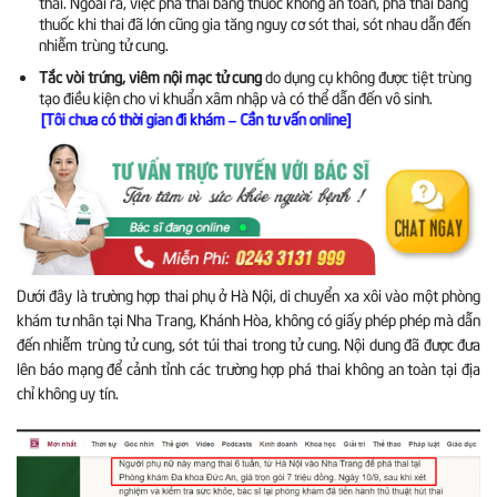
thai. Ngoài ra, việc phá thai bằng thuốc không an toàn, phá thai bằng
thuốc khi thai đã lớn cũng gia tăng nguy cơ sót thai, sót nhau dẫn đến
nhiễm trùng tử cung.
Tắc vòi trứng, viêm nội mạc tử cung
do dụng cụ không được tiệt trùng
tạo điều kiện cho vi khuẩn xâm nhập và có thể dẫn đến vô sinh.
[Tôi chưa có thời gian đi khám – Cần tư vấn online]
Dưới đây là trường hợp thai phụ ở Hà Nội, di chuyển xa xôi vào một phòng
khám tư nhân tại Nha Trang, Khánh Hòa, không có giấy phép phép mà dẫn
đến nhiễm trùng tử cung, sót túi thai trong tử cung. Nội dung đã được đưa
lên báo mạng để cảnh tỉnh các trường hợp phá thai không an toàn tại địa
chỉ không uy tín.