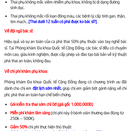
Thai phụ không mắc viêm nhiễm phụ khoa, không bị dị dạng đường
sinh dục.
Thai phụ không mắc rối loạn đông máu, các bệnh lý cấp tính gan, thận,
tim mạch…
[Thai dưới 12 tuần có phá được ko bác sĩ?]
Về đội ngũ bác sĩ:
Hiệu quả và sự an toàn của ca phá thai 50% phụ thuộc vào tay nghề bác
sĩ. Tại Phòng khám Đa khoa Quốc tế Cộng Đồng, các bác sĩ đều có chuyên
môn cao, giàu kinh nghiệm, được cấp phép và đào tạo bài bản về kỹ thuật
phá thai an toàn, không đau.
Về chi phí khám phụ khoa:
Phòng khám Đa khoa Quốc tế Cộng Đồng đang có chương trình ưu đãi
dành cho chị em
,
giúp chị em giảm bớt gánh nặng về chi
đặt lịch sớm nhất
phí, phá thai an toàn hạn chế biến chứng.
Gói kiểm tra thai sớm chỉ 0đ (giá gốc 1.000.000Đ)
Miễn phí khám lâm sàng
(chi phí này ở bệnh viện thường dao động từ
250k – 500K).
Giảm 50%
chi phí thực hiện thủ thuật