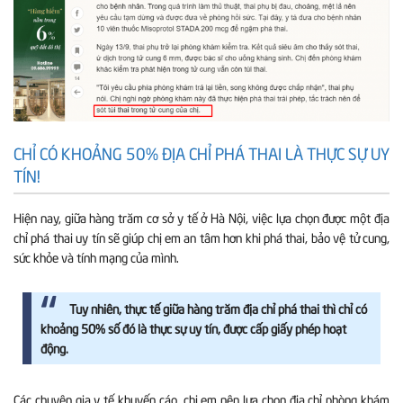
CHỈ CÓ KHOẢNG 50% ĐỊA CHỈ PHÁ THAI LÀ THỰC SỰ UY
TÍN!
Hiện nay, giữa hàng trăm cơ sở y tế ở Hà Nội, việc lựa chọn được một địa
chỉ phá thai uy tín sẽ giúp chị em an tâm hơn khi phá thai, bảo vệ tử cung,
sức khỏe và tính mạng của mình.
Tuy nhiên, thực tế giữa hàng trăm địa chỉ phá thai thì chỉ có
khoảng 50% số đó là thực sự uy tín, được cấp giấy phép hoạt
động.
Các chuyên gia y tế khuyến cáo, chị em nên lựa chọn địa chỉ phòng khám