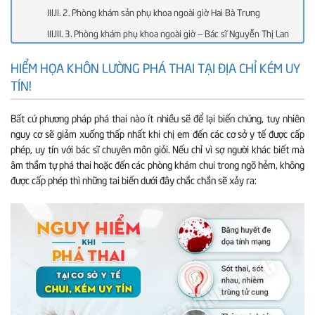
2. Phòng khám sản phụ khoa ngoài giờ Hai Bà Trưng
3. Phòng khám phụ khoa ngoài giờ – Bác sĩ Nguyễn Thị Lan
Hương
HIỂM HỌA KHÔN LƯỜNG PHÁ THAI TẠI ĐỊA CHỈ KÉM UY
2. Bệnh viện Phụ sản Trung ương
TÍN!
Bất cứ phương pháp phá thai nào ít nhiều sẽ để lại biến chứng, tuy nhiên
nguy cơ sẽ giảm xuống thấp nhất khi chị em đến các cơ sở y tế được cấp
phép, uy tín với bác sĩ chuyên môn giỏi. Nếu chỉ vì sợ người khác biết mà
âm thầm tự phá thai hoặc đến các phòng khám chui trong ngõ hẻm, không
được cấp phép thì những tai biến dưới đây chắc chắn sẽ xảy ra: