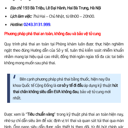
Địa chỉ:
193 Bà Triệu, Lê Đại Hành, Hai Bà Trưng, Hà Nội
Lịch làm việc:
T
hứ Hai – Chủ Nhật, từ 8h00 – 20h00.
Hotline:
.
0243.3131.999
Phương pháp phá thai an toàn, không đau và bảo vệ tử cung
Quy trình phá thai an toàn tại Phòng khám luôn được thực hiện nghiêm
ngặt theo đúng Hướng dẫn của Sở y tế, tuân thủ kiểm soát nhiễm khuẩn
nhằm mang lại hiệu quả cao nhất, đồng thời ngăn ngừa tối đa các tai biến
không mong muốn sau phá thai.
Bên cạnh phương pháp phá thai bằng thuốc, hiện nay Đa
khoa Quốc tế Cộng Đồng là
cơ sở y tế đi đầu
áp dụng kỹ thuật
hút
thai chân không siêu dẫn EVA không đau
, bảo vệ tử cung mới
nhất.
Được xem là “
Tiêu chuẩn vàng
” trong kỹ thuật phá thai an toàn hiện nay,
nhờ sự chỉ dẫn siêu âm để xác định vị trí thai và quan sát túi thai qua màn
hình. Ống nano siêu dẫn được gắn thiết bị theo dõi, từ đó hút chính xác